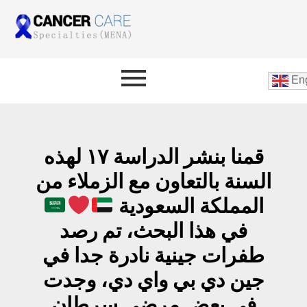
Eng
قمنا بنشر الدراسة ١٧ لهذه
السنة بالتعاون مع الزملاء من
المملكة السعودية
في هذا البحث، تم رصد
طفرات جينية نادرة جدا في
جين دي بي واي دي، وجدت
في بعض مرضى سرطان