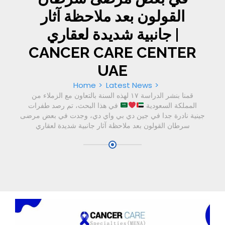
القولون بعد ملاحظة آثار
جانبية شديدة لعقاري |
CANCER CARE CENTER
UAE
Home
Latest News
قمنا بنشر الدراسة ١٧ لهذه السنة بالتعاون مع الزملاء من
المملكة السعودية
في هذا البحث، تم رصد طفرات
جينية نادرة جدا في جين دي بي واي دي، وجدت في بعض مرضى
سرطان القولون بعد ملاحظة آثار جانبية شديدة لعقاري