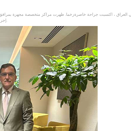
ة في العراق ، اكتسبت جراحة خاصرةزخما. ظهرت مراكز متخصصة مجهزة بمراف
إجراء خاصرة، مما يتيح للمرضى الوصول إلى هذا العلاج المنقذ للحياة.