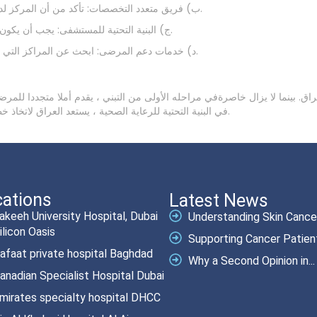
ب) فريق متعدد التخصصات: تأكد من أن المركز لديه فريق من الجراحين ذوي الخبرة وأطباء الأورام وأطباء التخدير.
ج) البنية التحتية للمستشفى: يجب أن يكون المركز تابعا لمستشفى مجهز تجهيزا جيدا لإدارة الحالات المعقدة.
د) خدمات دعم المرضى: ابحث عن المراكز التي تقدم رعاية شاملة قبل وبعد الجراحة والدعم النفسي والاجتماعي.
بينما لا يزال خاصرةفي مراحله الأولى من التبني ، يقدم أملا متجددا للمرضى ا
في البنية التحتية للرعاية الصحية ، يستعد العراق لاتخاذ خطوات كبيرة في توفير هذا العلاج المنقذ للحياة لمزيد من المرضى.
ations
Latest News
akeeh University Hospital, Dubai
Understanding Skin Cancer.
ilicon Oasis
Supporting Cancer Patient
afaat private hospital Baghdad
Why a Second Opinion in...
anadian Specialist Hospital Dubai
mirates specialty hospital DHCC