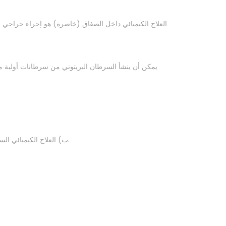
العلاج الكيميائي داخل الصفاق (خاصرة) هو إجراء جراحي م
يمكن أن ينشأ السرطان البريتوني من سرطانات أولية مخت
ب) العلاج الكيميائي الساخن: يتم تدوير محلول العلاج الكيميائي الساخن في جميع أنحاء تجويف البطن لمدة 90 دقيقة تقريبا ، ويستهدف أي خلايا سرطانية مجهرية متبقية.