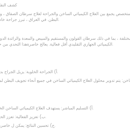
كشف النقا
تخصص يجمع بين العلاج الكيميائي الساخن والجراحة لعلاج سرطان الصفاق ، وهي 
البطن. في العراق ، تبرز جراحة خاصرةكمنارة أمل للمرضى الذين يكافحون الأورام الخبيثة البريتونية.
لفة ، بما في ذلك سرطان القولون والمستقيم والمبيض والمعدة والزائدة الدودية
الكيميائي الجهازي التقليدي أقل فعالية. يعالج خاصرةهذا التحدي من خلال تقديم العلاج الكيميائي الساخن مباشرة إلى المنطقة المصابة.
أ) الجراحة الخلوية: يزيل الجراح بدقة رواسب الورم المرئية من الصفاق ، مما يقلل من عبء الورم.
أ) التسليم المباشر: يستهدف العلاج الكيميائي الساخن الخلايا السرطانية بشكل أكثر فعالية ، مما يقلل من السمية الجهازية.
ب) تعزيز الفعالية: تعزز الحرارة تغلغل العلاج الكيميائي والسمية الخلوية ، مما يحسن فعاليته.
ج) تحسين النتائج: يمكن ل خاصرةإطالة البقاء على قيد الحياة وحتى تحقيق علاج في حالات مختارة.