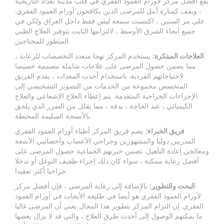
يقع أفضل مركز لأورام العمود الفقري في قلب مدينة بغداد التاريخية
، ويقف كمنارة أمل للمرضى الذين يكافحون أورام العمود الفقري.
على مر السنين ، اكتسبت سمعة ليس فقط داخل العراق ولكن في
جميع أنحاء الشرق الأوسط ، لالتزامها الثابت بتوفير العلاج الطبي
المتطور للمحتاجين.
العلاجات المبتكرة:
يستخدم المركز نهجا متعدد التخصصات للرعاية ،
مما يضمن حصول المرضى على علاجات شاملة مصممة خصيصا
لاحتياجاتهم الفردية. باستخدام أحدث المعدات ، يقدم الفريق
المتخصص مجموعة من الخدمات من التصوير التشخيصي إلى
الإجراءات الجراحية المتقدمة. يتم إعطاء العلاج الإشعاعي والعلاج
الكيميائي ، عند الحاجة ، بدقة ، مما يقلل من الضرر الذي يلحق
بالأنسجة السليمة المحيطة.
فريق الخبراء:
يضم فريق المركز أطباء أورام العمود الفقري
المدربين دوليا والمشهورين وجراحي الأعصاب وأخصائيي الأشعة
ومعالجي إعادة التأهيل. تضمن خبرتهم الجماعية حصول المرضى على
أفضل رعاية ممكنة ، سواء كان ذلك إجراء طفيف التوغل أو تدخلا
جراحيا أكثر تعقيدا.
البحث والتطوير:
بالإضافة إلى رعاية المرضى ، فإن أفضل مركز
لأورام العمود الفقري هو أيضا في طليعة الأبحاث في أورام العمود
الفقري. إن التزام المركز بتطوير هذا المجال يعني أن المرضى غالبا
ما يمكنهم الوصول إلى أحدث طرق العلاج ، والتي قد لا يزال بعضها