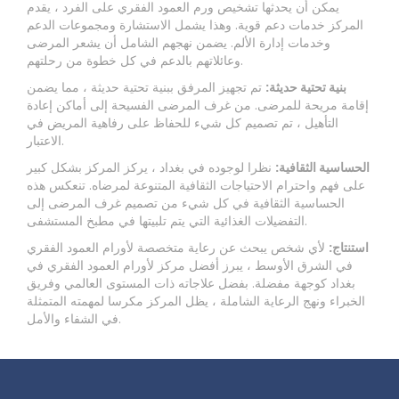
يمكن أن يحدثها تشخيص ورم العمود الفقري على الفرد ، يقدم
المركز خدمات دعم قوية. وهذا يشمل الاستشارة ومجموعات الدعم
وخدمات إدارة الألم. يضمن نهجهم الشامل أن يشعر المرضى
وعائلاتهم بالدعم في كل خطوة من رحلتهم.
بنية تحتية حديثة:
تم تجهيز المرفق ببنية تحتية حديثة ، مما يضمن
إقامة مريحة للمرضى. من غرف المرضى الفسيحة إلى أماكن إعادة
التأهيل ، تم تصميم كل شيء للحفاظ على رفاهية المريض في
الاعتبار.
الحساسية الثقافية:
نظرا لوجوده في بغداد ، يركز المركز بشكل كبير
على فهم واحترام الاحتياجات الثقافية المتنوعة لمرضاه. تنعكس هذه
الحساسية الثقافية في كل شيء من تصميم غرف المرضى إلى
التفضيلات الغذائية التي يتم تلبيتها في مطبخ المستشفى.
استنتاج:
لأي شخص يبحث عن رعاية متخصصة لأورام العمود الفقري
في الشرق الأوسط ، يبرز أفضل مركز لأورام العمود الفقري في
بغداد كوجهة مفضلة. بفضل علاجاته ذات المستوى العالمي وفريق
الخبراء ونهج الرعاية الشاملة ، يظل المركز مكرسا لمهمته المتمثلة
في الشفاء والأمل.